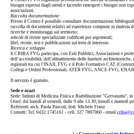
bisogni espressi dagli utenti e facendo emergere i bisogni non espre
associazioni.
Raccolta documentazione
Presso il Centro è possibile consultare documentazione bibliografi
raccolta di documenti relativi ad esperienze compiute in materia di
ricerche e monitoraggi sul territorio;
articoli di riviste specializzate codificati per argomenti;
libri, riviste, tesi e pubblicazioni sui temi di interesse.
Ricerca e sviluppo
Il CRIBA FVG partecipa, con Enti Pubblici, Associazioni e professi
dell’accessibilità, dell’abbattimento delle barriere architettoniche,
regionali tra cui l’INAIL FVG e il Polo Formativo CAT (Costruzioni
Collegi e Ordini Professionali, ATER FVG, ANCE FVG, ENAIP, U
Il servizio è gratuito.
Sede e orari
Sede: Istituto di Medicina Fisica e Riabilitazione "Gervasutta", i
Orari: dal lunedì al venerdì, dalle 9 alle 13.30; lunedì e martedì
Referenti: arch. Paola Pascoli, dott. Michele Franz
Contatti: Tel. 0432 1745161 - cell. 327 7897060 - email
criba@cr
La
Cooperativa sociale Indep