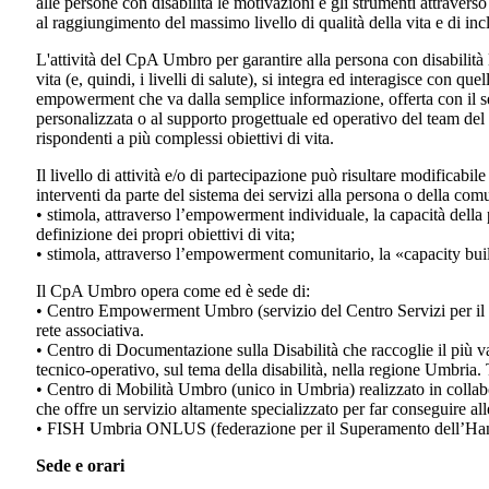
alle persone con disabilità le motivazioni e gli strumenti attravers
al raggiungimento del massimo livello di qualità della vita e di incl
L'attività del CpA Umbro per garantire alla persona con disabilità l’o
vita (e, quindi, i livelli di salute), si integra ed interagisce con que
empowerment che va dalla semplice informazione, offerta con il ser
personalizzata o al supporto progettuale ed operativo del team del
rispondenti a più complessi obiettivi di vita.
Il livello di attività e/o di partecipazione può risultare modificabil
interventi da parte del sistema dei servizi alla persona o della c
• stimola, attraverso l’empowerment individuale, la capacità della 
definizione dei propri obiettivi di vita;
• stimola, attraverso l’empowerment comunitario, la «capacity buil
Il CpA Umbro opera come ed è sede di:
• Centro Empowerment Umbro (servizio del Centro Servizi per il Volo
rete associativa.
• Centro di Documentazione sulla Disabilità che raccoglie il più va
tecnico-operativo, sul tema della disabilità, nella regione Umbria. T
• Centro di Mobilità Umbro (unico in Umbria) realizzato in coll
che offre un servizio altamente specializzato per far conseguire all
• FISH Umbria ONLUS (federazione per il Superamento dell’Han
Sede e orari