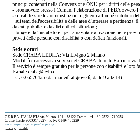
principi contenuti nella Convenzione ONU per i diritti delle perso
- promuovere presso i Comuni l’elaborazione di PEBA ovvero Pian
- sensibilizzare le amministrazioni e gli enti affinché si dotino de
- sui temi dell'accessibilità e delle aree d'interesse e pertinenz
da enti pubblici e da altri enti ed istituzioni;
- fungere da “incubatore” per la nascita e attivazione nelle provi
privati delle persone con disabilità o con deficit funzionali.
Sede e orari
Sede CRABA LEDHA: Via Livigno 2 Milano
Modalità di accesso ai servizi del CRABA: tramite E-mail o via t
Il servizio è sempre gratuito per le persone con disabilità e loro fa
E-mail: craba@ledha.it
Tel. 02 6570425 (dal martedì al giovedì, dalle 9 alle 13)
C.E.R.P.A. ITALIA ETS via Milano, 104 - 38122 Trento - tel. +39 0522 1710055
Codice fiscale 96033140227 - P. Iva 01494480229
www.cerpa.org
-
cerpa@cerpa.org
privacy
-
credits