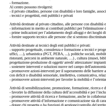
- formazione.
Al centro possono rivolgersi:
- il privato cittadino, persone con disabilità e loro famiglie, assoc
- tecnici e progettisti, enti pubblici e privati
Attività destinate al privato cittadino, alle persone con disabilità 
- informazioni in merito ai contributi pubblici per l'eliminazione d
- prime indicazioni per l’adattamento degli alloggi e dei luoghi di
- fornire supporto tecnico alle persone che si sentono discriminate
Attività destinate ai tecnici degli enti pubblici e privati:
- supporto progettuale, consulenza e formazione a tecnici e progetti
uffici, …), urbanistica (PGT, PEBA, ...), politiche sociali, mobili
ristoranti, percorsi in ambiente naturale, …) , cultura (musei, bib
progettazione-produzione di oggetti/ arredi/ attrezzature/ impianti,
- sostenere interventi e soluzioni nuove nel campo dell'autonomia
- promuovere azioni-interventi per il superamento delle barriere 
con deficit o disabilità sensoriale, intellettiva, comunicativa, rela
- promuovere azioni-interventi per favorire la mobilità e l’orien
Attività di sensibilizzazione, promozione, formazione, ricerca 
- favorire la diffusione della cultura dell’accessibilità e per l’inc
- promuovere attività di ricerca e formazione, anche in collaboraz
- promuovere attività d’informazione e comunicazione sia di carat
- dotare chi progetta o ha funzioni di gestione/controllo del territ