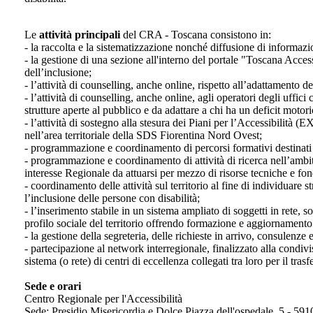
Le
attività principali
del CRA - Toscana consistono in:
- la raccolta e la sistematizzazione nonché diffusione di informazion
- la gestione di una sezione all'interno del portale "Toscana Access
dell’inclusione;
- l’attività di counselling, anche online, rispetto all’adattamento d
- l’attività di counselling, anche online, agli operatori degli uff
strutture aperte al pubblico e da adattare a chi ha un deficit motori
- l’attività di sostegno alla stesura dei Piani per l’Accessibilit
nell’area territoriale della SDS Fiorentina Nord Ovest;
- programmazione e coordinamento di percorsi formativi destinati a
- programmazione e coordinamento di attività di ricerca nell’ambit
interesse Regionale da attuarsi per mezzo di risorse tecniche e fond
- coordinamento delle attività sul territorio al fine di individuare s
l’inclusione delle persone con disabilità;
- l’inserimento stabile in un sistema ampliato di soggetti in rete, so
profilo sociale del territorio offrendo formazione e aggiornamento c
- la gestione della segreteria, delle richieste in arrivo, consulenze e
- partecipazione al network interregionale, finalizzato alla condivis
sistema (o rete) di centri di eccellenza collegati tra loro per il tra
Sede e orari
Centro Regionale per l'Accessibilità
Sede: Presidio Misericordia e Dolce Piazza dell'ospedale, 5 - 591