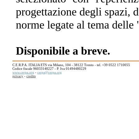
progettazione degli spazi, d
norme legate al tema delle "
Disponibile a breve.
C.E.R.P.A. ITALIA ETS via Milano, 104 - 38122 Trento - tel. +39 0522 1710055
Codice fiscale 96033140227 - P. Iva 01494480229
www.cerpa.org
-
cerpa@cerpa.org
privacy
-
credits